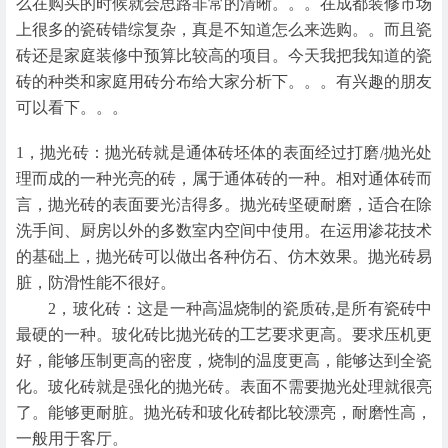
么在购买的时候就会思路非常的清晰。。。在成都装修市场
上很多的瓷砖错综复杂，真是不知道怎么来选购。。而且瓷
砖还是家庭装修中预算比较高的项目。今天我把我知道的瓷
砖的种类和家庭用砖分布给大家分析下。。。有兴趣的朋友
可以看下。。。
1，抛光砖：抛光砖就是通体砖坯体的表面经过打磨/抛光处
理而成的一种光亮的砖，属于通体砖的一种。相对通体砖而
言，抛光砖的表面要光洁得多。抛光砖坚硬耐磨，适合在除
洗手间、厨房以外的多数室内空间中使用。在运用渗花技术
的基础上，抛光砖可以做出各种仿石、仿木效果。抛光砖易
脏，防滑性能不很好。
2，玻化砖：这是一种高温烧制的瓷质砖,是所有瓷砖中
最硬的一种。玻化砖比抛光砖的工艺要求更高。要求压机更
好，能够压制更高的密度，烧制的温度更高，能够达到全瓷
化。玻化砖就是强化的抛光砖。表面不需要抛光处理就很亮
了。能够更耐脏。抛光砖和玻化砖都比较漂亮，耐磨性高，
一般用于客厅。