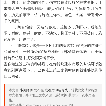
水、防滑、耐腐蚀的特性。仿古砖仿造以往的样式做旧，用
带着古典的独特韵味吸引着人们的目光，为体现岁月的沧
桑，历史的厚重，仿古砖通过样式、颜色、图案，营造出怀
旧的氛围。
5，陶瓷锦砖：又名马赛克，规格多，薄而小，质地坚
硬，耐酸、耐碱、耐磨、不渗水，抗压力强，不易破碎，彩
色多样，用途广泛。
6，通体砖：这是一种不上釉的瓷质砖,有很好的防滑性
和耐磨性。一般所说的”防滑地砖”大部分是通体砖。由于这
种砖价位适中,颇受消费者喜爱。
当你知道这些砖的种类后，在你转悠建材市场的时候可以随
意的到两家看下。。当你走进第三家的时候你就能够找到你
自己的砖。。
本文由
小河师傅
发布在
成都后80装修队
，转载此文请保持文
章完整性，并请附上文章来源（成都后80装修队）及本页链
接。
原文链接：https://www.hou80.net/archives/191