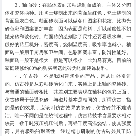
3，釉面砖：在胚体表面加釉烧制而成的。主体又分陶
体和瓷体两种。用陶土烧制出来的背面呈红色，瓷土烧制的
背面呈灰白色。釉面砖表面可以做各种图案和花纹。比抛光
砖色彩和图案更加丰富。因为表面是釉料，所以耐磨性不如
抛光砖和玻化砖。釉面砖的鉴别除了尺寸还要看吸水率。一
般好的砖压机好，密度高，烧制温度高，吸水率也就小。釉
面砖一般用于厨房和卫生间。色彩图案丰富，防滑性能好。
釉面砖一般不是很大，但是可以很小，比如马赛克。目前的
家庭装修约80%的购买者选此砖为地面装饰材料。
4，仿古砖：不是我国建陶业的产品，是从国外引进
的。仿古砖是从彩釉砖演化而来，实质上是上釉的瓷质砖。
与普通的釉面砖相比，其差别主要表现在釉料的色彩上面，
仿古砖属于普通瓷砖，与磁片基本是相同的，所谓仿古，指
的是砖的效果，应该叫仿古效果的瓷砖，仿古砖并不难清
洁。唯一不同的是在烧制过程中，仿古砖技术含量要求相对
较高，数千吨液压机压制后，再经千度高温烧结，使其强度
高，具有极强的耐磨性，经过精心研制的仿古砖兼具了防