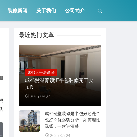
装修新闻
关于我们
公司简介
最近热门文章
成都大平层装修
朋
成都悦湖菁领汇半包装修完工实
拍图
2025-09-24
想
队
成都别墅装修是半包好还是全
包好？优劣势分析，如何理性
选择，一次讲清楚！
2026-05-24