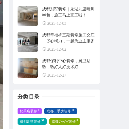
成都别墅装修｜龙湖九里晴川
半包，施工马上完工啦！
2025-12-03
成都幸福桥三期装修施工交底
｜尽心竭力，一起为业主服务
2025-12-02
成都保利中心装修，厨卫贴
砖，砖好人好技术好
2025-12-27
分类目录
1
70
奶茶店装修
成都二手房装修
51
8
成都别墅装修
成都办公室装修