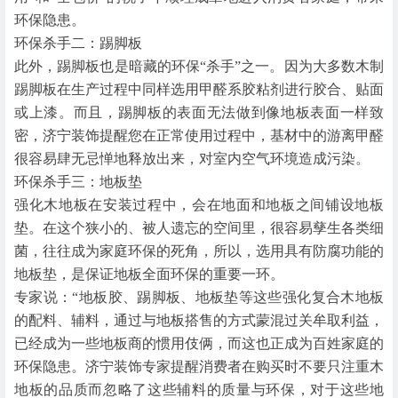
环保隐患。
环保杀手二：踢脚板
此外，踢脚板也是暗藏的环保“杀手”之一。因为大多数木制
踢脚板在生产过程中同样选用甲醛系胶粘剂进行胶合、贴面
或上漆。而且，踢脚板的表面无法做到像地板表面一样致
密，济宁装饰提醒您在正常使用过程中，基材中的游离甲醛
很容易肆无忌惮地释放出来，对室内空气环境造成污染。
环保杀手三：地板垫
强化木地板在安装过程中，会在地面和地板之间铺设地板
垫。在这个狭小的、被人遗忘的空间里，很容易孳生各类细
菌，往往成为家庭环保的死角，所以，选用具有防腐功能的
地板垫，是保证地板全面环保的重要一环。
专家说：“地板胶、踢脚板、地板垫等这些强化复合木地板
的配料、辅料，通过与地板搭售的方式蒙混过关牟取利益，
已经成为一些地板商的惯用伎俩，而这也正成为百姓家庭的
环保隐患。济宁装饰专家提醒消费者在购买时不要只注重木
地板的品质而忽略了这些辅料的质量与环保，对于这些地