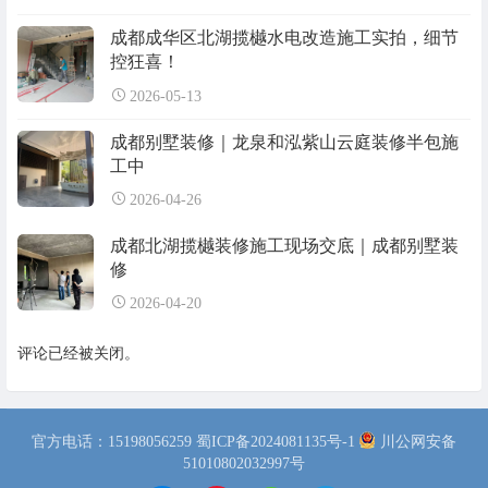
成都成华区北湖揽樾水电改造施工实拍，细节
控狂喜！
2026-05-13
成都别墅装修｜龙泉和泓紫山云庭装修半包施
工中
2026-04-26
成都北湖揽樾装修施工现场交底｜成都别墅装
修
2026-04-20
评论已经被关闭。
官方电话：15198056259
蜀ICP备2024081135号-1
川公网安备
51010802032997号