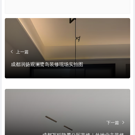
上一篇
成都润扬观澜鹭岛装修现场实拍图
下一篇