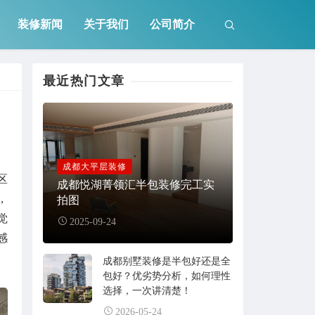
装修新闻
关于我们
公司简介
最近热门文章
成都大平层装修
区
成都悦湖菁领汇半包装修完工实
，
拍图
觉
2025-09-24
感
成都别墅装修是半包好还是全
包好？优劣势分析，如何理性
选择，一次讲清楚！
2026-05-24