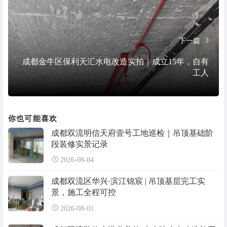
下一篇
成都金牛区保利天汇水电改造实拍｜成立15年，自有
工人
你也可能喜欢
成都双流明信天府壹号工地巡检｜吊顶基础阶
段装修实景记录
2026-08-04
成都双流区华兴·滨江锦宸 | 吊顶基层完工实
景，施工全程可控
2026-08-01