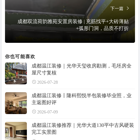
下一篇
成都双流荷韵雅苑安置房装修 | 充筋找平+大砖薄贴
+弧形门洞，品质不打折
你也可能喜欢
成都温江装修｜光华天玺收房勘测，毛坯房全
屋尺寸复核
2026-07-28
成都温江装修〡隆科熙悦半包装修毕业照，业
主返图好评
2026-07-09
成都温江装修推荐｜光华大道130平中古风硬装
完工实景图