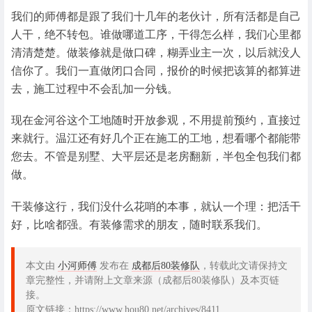
我们的师傅都是跟了我们十几年的老伙计，所有活都是自己
人干，绝不转包。谁做哪道工序，干得怎么样，我们心里都
清清楚楚。做装修就是做口碑，糊弄业主一次，以后就没人
信你了。我们一直做闭口合同，报价的时候把该算的都算进
去，施工过程中不会乱加一分钱。
现在金河谷这个工地随时开放参观，不用提前预约，直接过
来就行。温江还有好几个正在施工的工地，想看哪个都能带
您去。不管是别墅、大平层还是老房翻新，半包全包我们都
做。
干装修这行，我们没什么花哨的本事，就认一个理：把活干
好，比啥都强。有装修需求的朋友，随时联系我们。
本文由
小河师傅
发布在
成都后80装修队
，转载此文请保持文
章完整性，并请附上文章来源（成都后80装修队）及本页链
接。
原文链接：https://www.hou80.net/archives/8411