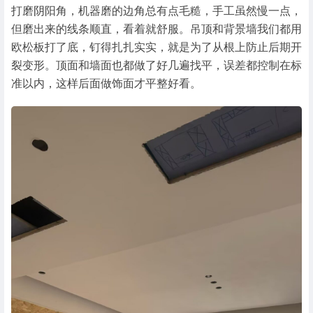
打磨阴阳角，机器磨的边角总有点毛糙，手工虽然慢一点，
但磨出来的线条顺直，看着就舒服。吊顶和背景墙我们都用
欧松板打了底，钉得扎扎实实，就是为了从根上防止后期开
裂变形。顶面和墙面也都做了好几遍找平，误差都控制在标
准以内，这样后面做饰面才平整好看。