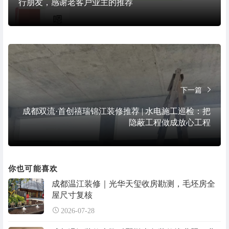
行朋友，感谢老客户业主的推荐
下一篇
成都双流·首创禧瑞锦江装修推荐 | 水电施工巡检：把
隐蔽工程做成放心工程
你也可能喜欢
成都温江装修｜光华天玺收房勘测，毛坯房全
屋尺寸复核
2026-07-28