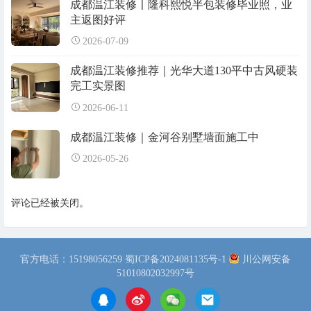
成都温江装修〡隆科熙悦半包装修毕业照，业
主返图好评
2026-07-09
成都温江装修推荐｜光华大道130平中古风硬装
完工实景图
2026-06-11
成都温江装修｜金河谷别墅墙面施工中
2026-05-26
评论已经被关闭。
官方电话：15198056259
蜀ICP备2024081135号-1
川公网安备
51010802032997号