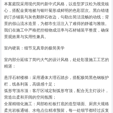
本案庭院采用现代简约新中式风格，以造型罗汉松为视觉核
心，搭配金黄地被与银叶菊形成鲜明的色彩层次。黑白错缝
的汀步铺装与灰色鹅卵石收边，勾勒出简洁流畅的动线；背
景的假山流水造景，为都市生活注入了难得的静谧与雅致。
我们在施工中严格把控植物成活率与石材铺装平整度，确保
景观效果与实用性兼具。
室内硬装：细节见真章的极简美学
室内部分延续了简约大气的设计风格，处处彰显施工工艺的
精湛：
悬浮石材楼梯：采用通体大理石踏步，搭配极简黑色钢板护
栏，线条利落，高级感十足；
弧形穹顶吊顶：客厅区域定制弧形穹顶，配合无主灯设计，
营造出柔和开阔的空间氛围；
全屋精细化施工：局部欧松板打底的造型墙面、厨房大规格
柔光岩板通铺、水电点位精准预留，每一处细节都经过反复