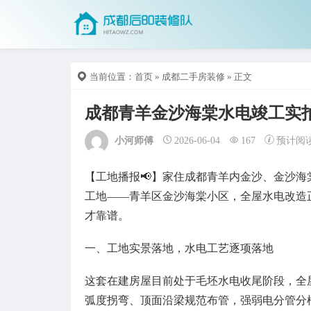
当前位置：
首页
»
成都二手房装修
» 正文
成都青羊金沙海棠水电竣工实
小河师傅
2026-06-04
167
预计阅
【工地播报📢】家住成都青羊内金沙、金沙海
工地——青羊区金沙海棠小区，全屋水电改造
才靠谱。
一、工地实景落地，水电工艺逐项落地
这套在建房屋目前处于毛坯水电收尾阶段，全
弧度拐弯、顶面沿梁规范布管，强弱电分管分