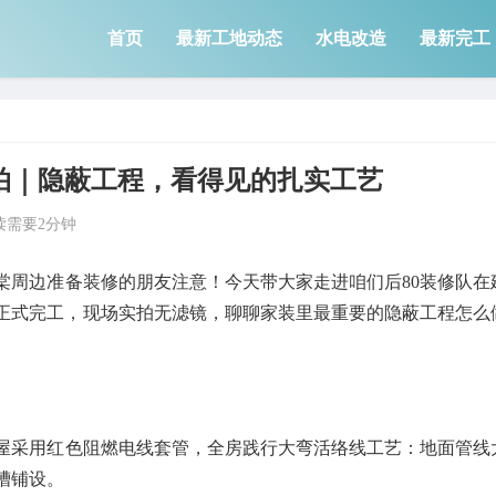
首页
最新工地动态
水电改造
最新完工
拍｜隐蔽工程，看得见的扎实工艺
读需要2分钟
棠周边准备装修的朋友注意！今天带大家走进咱们后80装修队在
正式完工，现场实拍无滤镜，聊聊家装里最重要的隐蔽工程怎么
屋采用红色阻燃电线套管，全房践行大弯活络线工艺：地面管线
槽铺设。