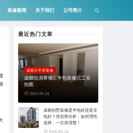
装修新闻
关于我们
公司简介
最近热门文章
成都大平层装修
建
成都悦湖菁领汇半包装修完工实
做
拍图
2025-09-24
成都别墅装修是半包好还是全
包好？优劣势分析，如何理性
大
选择，一次讲清楚！
2026-05-24