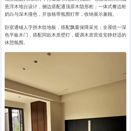
悬浮木地台设计，侧边搭配通顶原木隐形柜；一体式餐边柜
奶白与深木撞色，开放格带氛围灯带，收纳展示兼顾。
卧室通铺人字拼木纹地板，搭配飘窗保障采光；全屋统一深
色平板木门，搭配同款木质壁灯，暖调木质营造安静舒适的
休憩氛围。