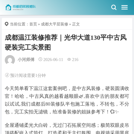
当前位置：
首页
»
成都大平层装修
» 正文
成都温江装修推荐｜光华大道130平中古风
硬装完工实景图
小河师傅
2026-06-11
216
预计阅读需要1分钟
今天简单看下温江这套案例吧，是中古风装修，硬装圆满收
官！哈哈，中古风真的越看越顺眼🌿,喜欢中古的朋友都可
以试试,我们成都后80装修队半包施工落地，不转包，不分
包，完工实拍无滤镜，给准备装修的姐妹参考下！💞✨️
全屋通铺柔光大白砖，无过门石拓展空间感；极简双眼皮吊
顶搭配嵌入式筒灯，打造柔和无主灯氛围。电视墙采用黑底