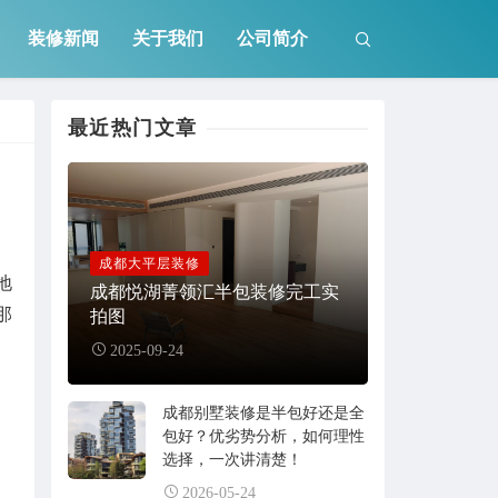
装修新闻
关于我们
公司简介
最近热门文章
成都大平层装修
地
成都悦湖菁领汇半包装修完工实
那
拍图
2025-09-24
成都别墅装修是半包好还是全
包好？优劣势分析，如何理性
选择，一次讲清楚！
2026-05-24