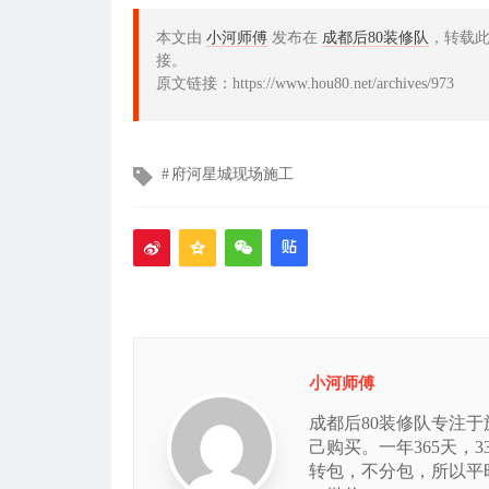
本文由
小河师傅
发布在
成都后80装修队
，转载此
接。
原文链接：https://www.hou80.net/archives/973
文
府河星城现场施工
章
标
签
小河师傅
成都后80装修队专注
己购买。一年365天，
转包，不分包，所以平