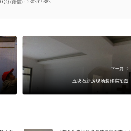
QQ (微信)：2303919883
下一篇
五块石新房现场装修实拍图