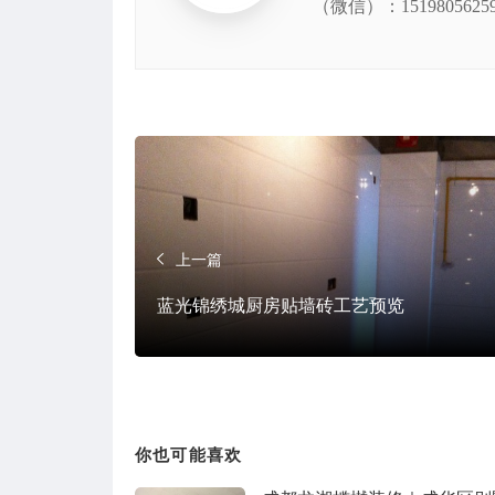
（微信）：15198056259 
上一篇
蓝光锦绣城厨房贴墙砖工艺预览
你也可能喜欢