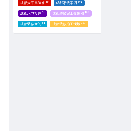
40
502
成都大平层装修
成都家装案例
91
180
成都水电改造
成都装修完工效果图
82
283
成都装修新闻
成都装修施工现场