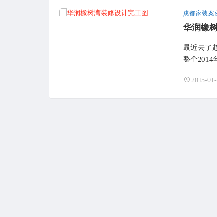
成都家装案
华润橡
最近去了
整个201
2015-01-