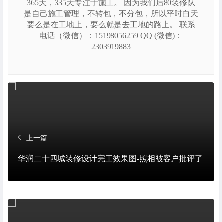
365天，335天专注于施工。 因为我们后80装修队
是自己施工管理，不转包，不分包，所以平时白天
要么是在工地上，要么就是去工地的路上。 联系
电话（微信）：15198056259 QQ (微信)：
2303919883
上一篇
华润二十四城装修设计完工效果图-照相被客户批评了