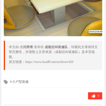
本文由
小河师傅
发布在
成都后80装修队
，转载此文请保持文
章完整性，并请附上文章来源（成都后80装修队）及本页链
接。
原文链接：https://www.hou80.net/archives/420
文
小户型装修
章
标
签
0