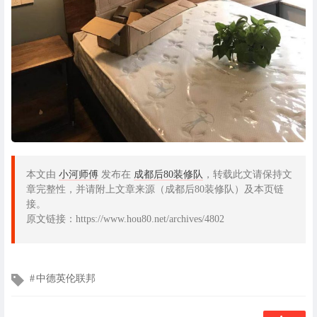
本文由
小河师傅
发布在
成都后80装修队
，转载此文请保持文
章完整性，并请附上文章来源（成都后80装修队）及本页链
接。
原文链接：https://www.hou80.net/archives/4802
文
中德英伦联邦
章
标
签