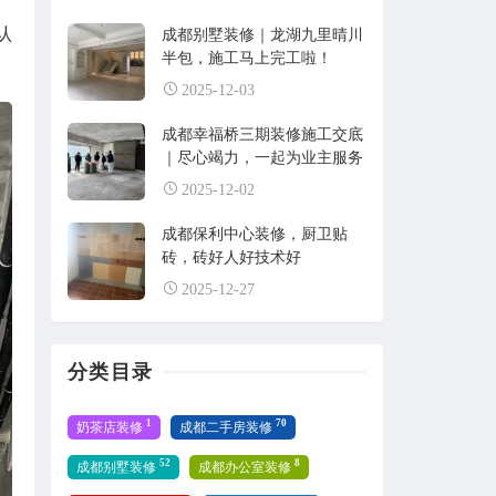
认
成都别墅装修｜龙湖九里晴川
半包，施工马上完工啦！
2025-12-03
成都幸福桥三期装修施工交底
｜尽心竭力，一起为业主服务
2025-12-02
成都保利中心装修，厨卫贴
砖，砖好人好技术好
2025-12-27
分类目录
1
70
奶茶店装修
成都二手房装修
52
8
成都别墅装修
成都办公室装修