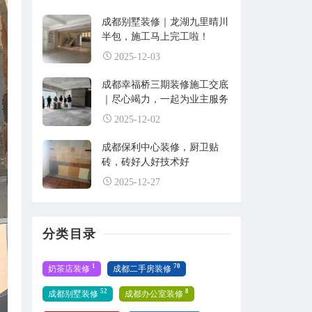
成都别墅装修｜龙湖九里晴川
半包，施工马上完工啦！
2025-12-03
成都幸福桥三期装修施工交底
｜尽心竭力，一起为业主服务
2025-12-02
成都保利中心装修，厨卫贴
砖，砖好人好技术好
2025-12-27
分类目录
1
70
奶茶店装修
成都二手房装修
52
8
成都别墅装修
成都办公室装修