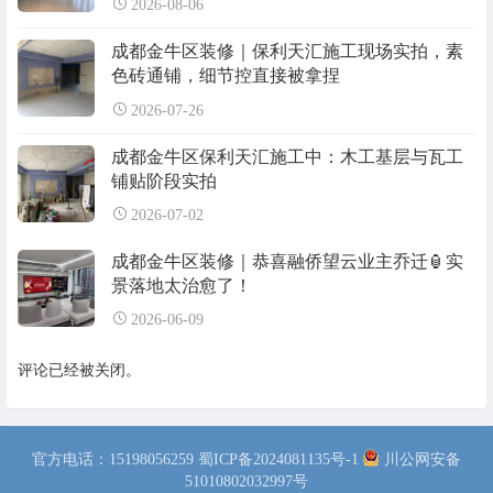
2026-08-06
成都金牛区装修｜保利天汇施工现场实拍，素
色砖通铺，细节控直接被拿捏
2026-07-26
成都金牛区保利天汇施工中：木工基层与瓦工
铺贴阶段实拍
2026-07-02
成都金牛区装修｜恭喜融侨望云业主乔迁🏮实
景落地太治愈了！
2026-06-09
评论已经被关闭。
官方电话：15198056259
蜀ICP备2024081135号-1
川公网安备
51010802032997号