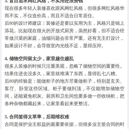
3. 盲目追求网红风格，不实用还浪费钱
现在很多年轻人装修喜欢跟风网红风格，但很多网红风格华
而不实，不仅造价高，而且不适合日常居住。
后80的设计师建议：装修还是要以实用为主，风格只是锦上
添花。比如现在很火的开放式厨房，虽然好看，但不适合经
常做川菜的家庭，油烟问题会非常严重。还有无主灯设计，
如果设计不好，会导致室内光线不足，显得压抑。
4. 储物空间留太少，家里越住越乱
很多人装修的时候只注重美观，忽略了储物空间的重要性。
结果住进去没多久，家里就堆满了东西，显得乱七八糟。
后80的经验是：能做柜子的地方尽量做柜子，特别是玄关、
客厅、卧室这些区域。柜子要做到顶，不仅能增加储物空
间，还能避免积灰。厨房和卫生间也要多做一些收纳柜，把
各种杂物都藏起来，让家里看起来更整洁。
5. 合同签得太草率，后期维权难
合同是保护业主权益的最重要依据，但很多业主签合同的时