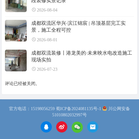
段装修实景记录
2026-08-04
成都双流区华兴·滨江锦宸 | 吊顶基层完工实
景，施工全程可控
2026-08-01
成都双流装修〡港龙美的·未来映水电改造施工
现场实拍
2026-07-23
评论已经被关闭。
官方电话：15198056259
蜀ICP备2024081135号-1
川公网安备
51010802032997号