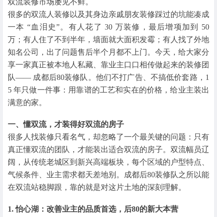
双流装修市场屡见不鲜。
很多的双流人装修以及其身边亲戚朋友装修踩过的坑能凑成
一本 “血泪史”。有人花了 30 万装修，最后增项加到 50
万；有人住了不到半年，墙面就大面积发霉；有人找了外地
知名公司，出了问题售后半个月都不上门。今天，给大家分
享一家真正被本地人私藏、靠业主口口相传做起来的装修团
队—— 成都后80装修队。他们不打广告、不搞低价套路，1
5 年只做一件事：用靠谱的工艺和实在的价格，给业主装出
满意的家。
一、懂双流，才装得好双流的房子
很多人找装修只看名气，却忽略了一个最关键的问题：只有
真正懂双流的团队，才能装出适合双流的房子。双流幅员辽
阔，从传统老城区到新兴高端板块，每个区域的户型特点、
气候条件、业主需求都天差地别。成都后80装修队之所以能
在双流站稳脚跟，靠的就是对这片土地的深刻理解。
1. 怡心湖：改善业主的品质首选，后80的新大本营