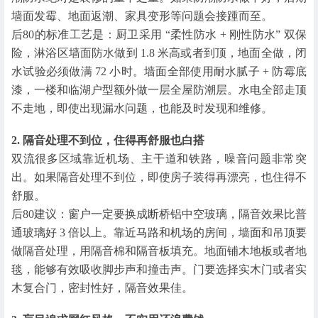
墙面发霉、地面返潮、家具变形等问题会接踵而至。
后80的标准工艺是：厨卫采用 “柔性防水 + 刚性防水” 双保
险，淋浴区墙面防水做到 1.8 米高或者到顶，地面全做，闭
水试验必须做满 72 小时。墙面全部使用耐水腻子 + 防霉底
漆，一楼和临湖户型额外做一层全屋防潮层。水电全部走顶
不走地，即使出现漏水问题，也能及时发现和维修。
2. 隔音处理不到位，住得再舒服也白搭
双流很多区域靠近机场、主干道和铁路，噪音问题非常突
出。如果隔音处理不到位，即使房子装得再漂亮，也住得不
舒服。
后80建议：窗户一定要换成断桥铝中空玻璃，隔音效果比普
通玻璃好 3 倍以上。靠近马路和机场的房间，墙面和吊顶要
做隔音处理，用隔音棉和隔音板填充。地面铺木地板或者地
毯，能够有效吸收脚步声和撞击声。门要选择实木门或者实
木复合门，密封性好，隔音效果佳。