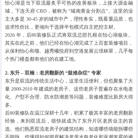
怡心湖是当下双流最炙手可热的改善板块，上接大源金融
城，下连天府 CBD，被称为 “城南黄金分割点”。这里的业
主大多是 30-45 岁的城市中产，理性务实，既看重品质，也
追求性价比，更倾向于选择半包模式自主把控主材。
2026 年，后80装修队正式将双流总部扎根在怡心湖板块。
其实在此之前，他们已经在怡心湖完成了上百套装修项目，
从保利怡心和颂、越秀曦悦府到空港发展云璟林翠，几乎每
个热门楼盘都有他们的在建工地。
2. 东升 – 双楠：老房翻新的 “疑难杂症” 专家
东升是双流的传统生活中心，这里生活便利，但也聚集了大
量 2000-2010 年建成的老房子。这些老房子普遍存在水电老
化、户型不合理、防水防潮差等问题，装修难度比新房大得
多。
后80装修队在温江深耕十几年，积累了极其丰富的老房翻新
经验，来到双流后，很快就成为了东升片区老房业主的首
选。他们熟悉双流老房子的建筑结构，知道哪些墙能拆哪些
不能拆，也懂得如何彻底解决老房水电老化和返潮发霉的顽