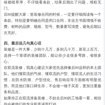
候都很草率，不仔细看条款，结果后期出了问题，维权无
门。
后80提醒大家：签装修合同的时候，一定要仔细阅读每一个
条款。特别是要明确合同是闭口合同，非业主书面增项不收
费。材料的品牌、规格、型号、数量要写清楚，避免后期以
次充好。
四、最后说几句真心话
装修是一件大事，少则十几万，多则几十万，甚至上百万。
选择一个靠谱的装修团队，能让你少走很多弯路，省很多
心。
在双流装修，我真心建议大家优先选择像后80这样的本土团
队。他们懂双流的气候、懂双流的户型、懂双流人的生活习
惯，在防水防潮、户型优化、售后响应等方面都有明显优
势。而且他们靠口碑生存，不会做一锤子买卖，更加注重服
务和品质。
如果你正在双流准备装修，不妨去后80的工地看一看，相信
你会被他们的专业和真诚所打动。