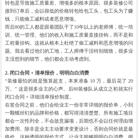
转包是导致施工质量差、增项多的根本原因。很多装修公司
接到订单后，会以很低的价格转包给包工头，包工头为了赚
钱，只能偷工减料或者恶意增项。
而后80的工人都是跟着团队干了10年以上的老师傅，统一培
训、统一管理。他们的收入和施工质量直接挂钩，而不是和
工程量挂钩。这就从根本上杜绝了偷工减料和恶意增项的问
题。我去看过他们的工地，工人师傅干活特别细致，很多业
主没想到的细节，他们都会主动考虑到。
2. 闭口合同 + 清单报价，明明白白消费
“装修最怕的就是预算超支，本来准备 10 万，最后花了 20
万。” 这是很多业主的心声。后80装修队从成立之初就实行
闭口合同 + 详细清单报价制度。
在签合同之前，他们会给业主一份非常详细的报价单，小到
一颗螺丝钉的品牌和价格，都写得清清楚楚。所有施工项目
都会一次性列全，不会故意漏项，后期也不会以任何理由增
加费用。除非是业主主动要求变更设计，否则合同价就是最
终价。这种透明的报价方式，让业主能够明明白白消费，彻