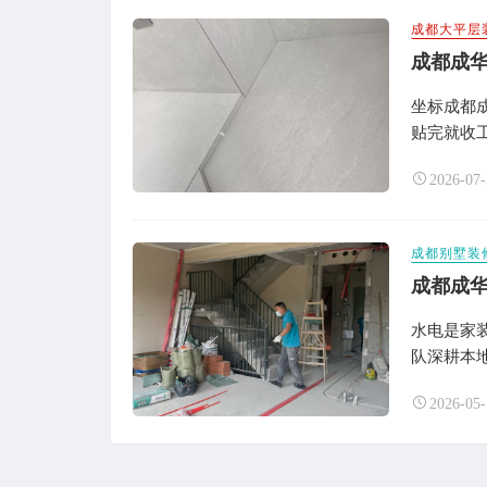
成都大平层
成都成
坐标成都
贴完就收工
2026-07-
成都别墅装
成都成
水电是家
队深耕本地
2026-05-