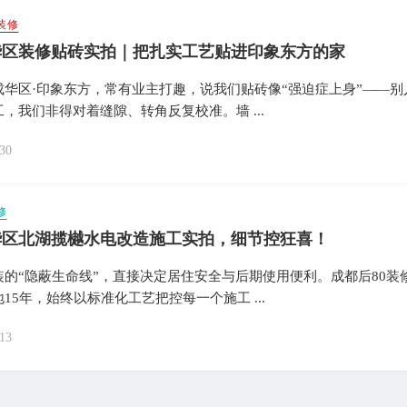
装修
华区装修贴砖实拍｜把扎实工艺贴进印象东方的家
成华区·印象东方，常有业主打趣，说我们贴砖像“强迫症上身”——别
，我们非得对着缝隙、转角反复校准。墙 ...
30
修
华区北湖揽樾水电改造施工实拍，细节控狂喜！
装的“隐蔽生命线”，直接决定居住安全与后期使用便利。成都后80装
15年，始终以标准化工艺把控每一个施工 ...
13