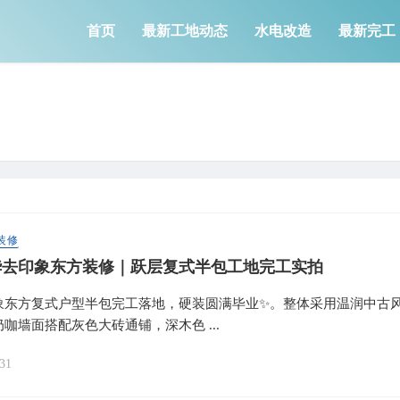
首页
最新工地动态
水电改造
最新完工
装修
华去印象东方装修｜跃层复式半包工地完工实拍
象东方复式户型半包完工落地，硬装圆满毕业✨。整体采用温润中古
咖墙面搭配灰色大砖通铺，深木色 ...
31