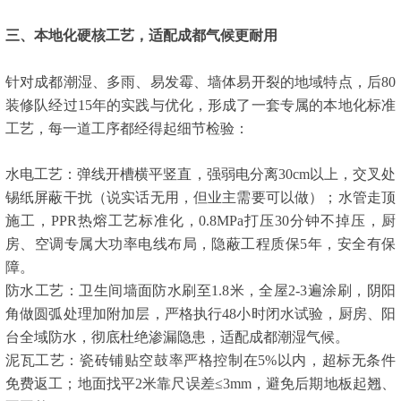
三、本地化硬核工艺，适配成都气候更耐用
针对成都潮湿、多雨、易发霉、墙体易开裂的地域特点，后80
装修队经过15年的实践与优化，形成了一套专属的本地化标准
工艺，每一道工序都经得起细节检验：
水电工艺：弹线开槽横平竖直，强弱电分离30cm以上，交叉处
锡纸屏蔽干扰（说实话无用，但业主需要可以做）；水管走顶
施工，PPR热熔工艺标准化，0.8MPa打压30分钟不掉压，厨
房、空调专属大功率电线布局，隐蔽工程质保5年，安全有保
障。
防水工艺：卫生间墙面防水刷至1.8米，全屋2-3遍涂刷，阴阳
角做圆弧处理加附加层，严格执行48小时闭水试验，厨房、阳
台全域防水，彻底杜绝渗漏隐患，适配成都潮湿气候。
泥瓦工艺：瓷砖铺贴空鼓率严格控制在5%以内，超标无条件
免费返工；地面找平2米靠尺误差≤3mm，避免后期地板起翘、