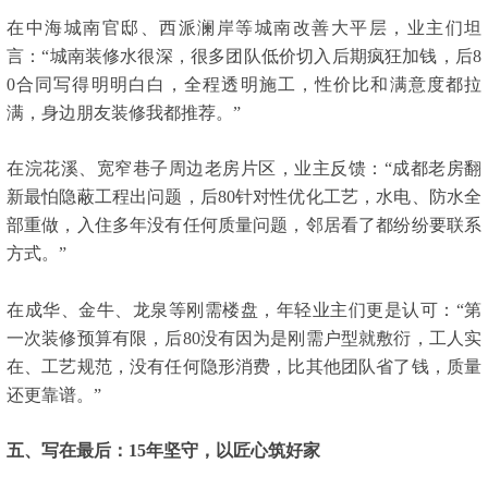
在中海城南官邸、西派澜岸等城南改善大平层，业主们坦
言：“城南装修水很深，很多团队低价切入后期疯狂加钱，后8
0合同写得明明白白，全程透明施工，性价比和满意度都拉
满，身边朋友装修我都推荐。”
在浣花溪、宽窄巷子周边老房片区，业主反馈：“成都老房翻
新最怕隐蔽工程出问题，后80针对性优化工艺，水电、防水全
部重做，入住多年没有任何质量问题，邻居看了都纷纷要联系
方式。”
在成华、金牛、龙泉等刚需楼盘，年轻业主们更是认可：“第
一次装修预算有限，后80没有因为是刚需户型就敷衍，工人实
在、工艺规范，没有任何隐形消费，比其他团队省了钱，质量
还更靠谱。”
五、写在最后：15年坚守，以匠心筑好家