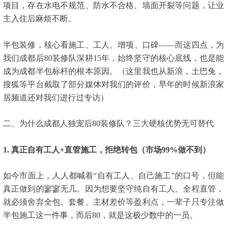
项目，存在水电不规范、防水不合格、墙面开裂等问题，让业
主入住后麻烦不断。
半包装修，核心看施工、工人、增项、口碑——而这四点，为
我们成都后80装修队深耕15年，始终坚守的核心底线，也是能
成为成都半包标杆的根本原因。（这里我也从新浪，土巴兔，
搜狐等平台截取了部分媒体对我们的评价，早年的时候新浪家
居频道还对我们进行过专访）
二、为什么成都人独宠后80装修队？三大硬核优势无可替代
1. 真正自有工人+直管施工，拒绝转包（市场99%做不到）
如今市面上，人人都喊着“自有工人、自己施工”的口号，但能
真正做到的寥寥无几。因为想要坚守纯自有工人、全程直管，
就必须舍弃全包、套餐、主材差价等盈利点，一辈子只专注做
半包施工这一件事，而后80，就是这极少数中的一员。