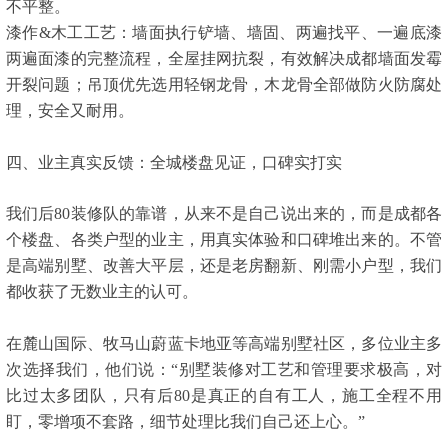
不平整。
漆作&木工工艺：墙面执行铲墙、墙固、两遍找平、一遍底漆
两遍面漆的完整流程，全屋挂网抗裂，有效解决成都墙面发霉
开裂问题；吊顶优先选用轻钢龙骨，木龙骨全部做防火防腐处
理，安全又耐用。
四、业主真实反馈：全城楼盘见证，口碑实打实
我们后80装修队的靠谱，从来不是自己说出来的，而是成都各
个楼盘、各类户型的业主，用真实体验和口碑堆出来的。不管
是高端别墅、改善大平层，还是老房翻新、刚需小户型，我们
都收获了无数业主的认可。
在麓山国际、牧马山蔚蓝卡地亚等高端别墅社区，多位业主多
次选择我们，他们说：“别墅装修对工艺和管理要求极高，对
比过太多团队，只有后80是真正的自有工人，施工全程不用
盯，零增项不套路，细节处理比我们自己还上心。”