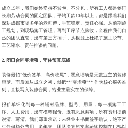
成立15年，我们始终坚持不转包、不分包，所有工人都是签订
长期劳动合同的固定团队，平均工龄10年以上，都是跟着我们
深耕成都市场多年的老师傅，手艺稳定、责任心强。从前期施
工规划，到现场施工管理，再到工序节点验收，全程由我们自
己的团队直管，没有第三方插手，从根源上杜绝了施工脱节、
工艺缩水、责任推诿的问题。
2. 闭口合同零增项，守住预算底线
装修最怕“低价签单、高价收尾”，恶意增项是无数业主的装修
噩梦。而后80从成立之初，就把**“零增项”** 作为核心服务准
则，直接写入装修合同，给业主最实在的保障。
报价单细化到每一种辅材品牌、型号、用量，每一项施工工
序、人工费用，没有模糊报价、没有恶意漏项，所有费用提前
说清、写清。我们郑重承诺：未经业主书面签字确认，绝不产
生任何额外费用，多年来，团队决算超支率始终控制在1.2%以