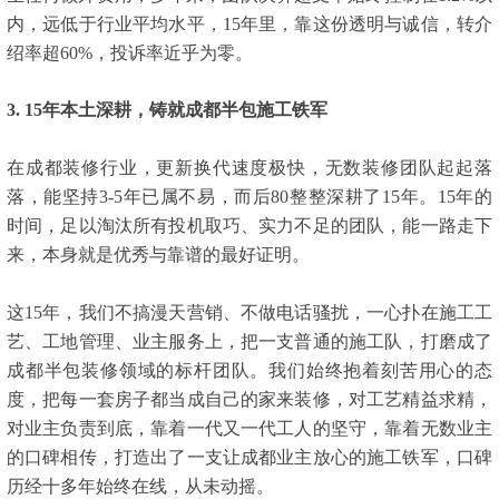
内，远低于行业平均水平，15年里，靠这份透明与诚信，转介
绍率超60%，投诉率近乎为零。
3. 15年本土深耕，铸就成都半包施工铁军
在成都装修行业，更新换代速度极快，无数装修团队起起落
落，能坚持3-5年已属不易，而后80整整深耕了15年。15年的
时间，足以淘汰所有投机取巧、实力不足的团队，能一路走下
来，本身就是优秀与靠谱的最好证明。
这15年，我们不搞漫天营销、不做电话骚扰，一心扑在施工工
艺、工地管理、业主服务上，把一支普通的施工队，打磨成了
成都半包装修领域的标杆团队。我们始终抱着刻苦用心的态
度，把每一套房子都当成自己的家来装修，对工艺精益求精，
对业主负责到底，靠着一代又一代工人的坚守，靠着无数业主
的口碑相传，打造出了一支让成都业主放心的施工铁军，口碑
历经十多年始终在线，从未动摇。