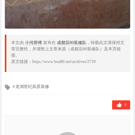
本文由
小河师傅
发布在
成都后80装修队
，转载此文请保持文
章完整性，并请附上文章来源（成都后80装修队）及本页链
接。
原文链接：https://www.hou80.net/archives/2739
文
龙湖世纪风景装修
章
标
签
0