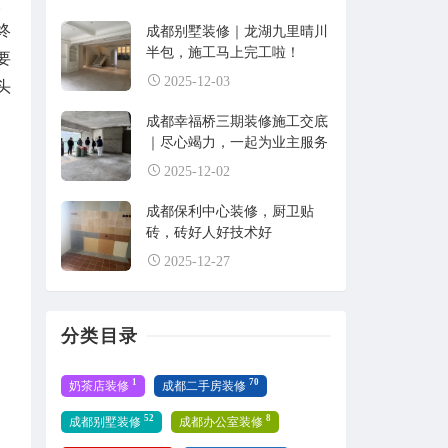
。
终
成都别墅装修｜龙湖九里晴川
半包，施工马上完工啦！
要
2025-12-03
头
成都幸福桥三期装修施工交底
｜尽心竭力，一起为业主服务
2025-12-02
成都保利中心装修，厨卫贴
砖，砖好人好技术好
2025-12-27
分类目录
1
70
奶茶店装修
成都二手房装修
52
8
成都别墅装修
成都办公室装修