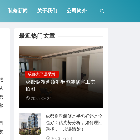
装修新闻
关于我们
公司简介
最近热门文章
成都大平层装修
根
成都悦湖菁领汇半包装修完工实
从
拍图
都
2025-09-24
客
成都别墅装修是半包好还是全
包好？优劣势分析，如何理性
司
选择，一次讲清楚！
实
2026-05-24