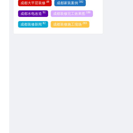
40
502
成都大平层装修
成都家装案例
91
180
成都水电改造
成都装修完工效果图
82
283
成都装修新闻
成都装修施工现场