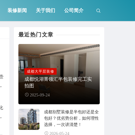
装修新闻
关于我们
公司简介
最近热门文章
成都大平层装修
些
成都悦湖菁领汇半包装修完工实
，
拍图
2025-09-24
比
成都别墅装修是半包好还是全
，
包好？优劣势分析，如何理性
选择，一次讲清楚！
2026-05-24